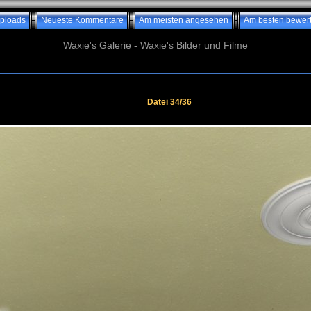
ploads
Neueste Kommentare
Am meisten angesehen
Am besten bewert
Waxie's Galerie - Waxie's Bilder und Filme
Datei 34/36