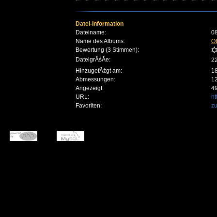
Datei-Information
Dateiname:
08
Name des Albums:
O
Bewertung (3 Stimmen):
DateigrĂśĂe:
2
HinzugefĂźgt am:
18
Abmessungen:
12
Angezeigt:
4
URL:
ht
Favoriten:
zu