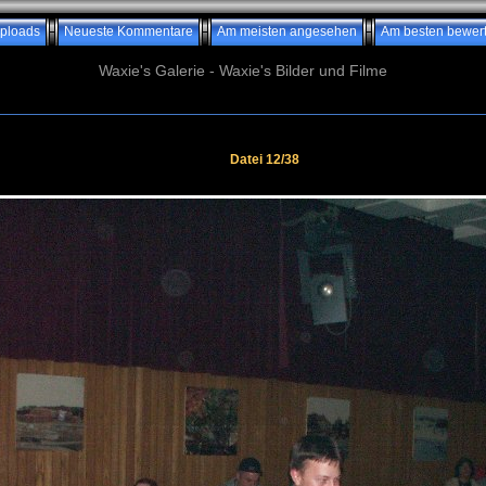
ploads
Neueste Kommentare
Am meisten angesehen
Am besten bewert
Waxie's Galerie - Waxie's Bilder und Filme
Datei 12/38