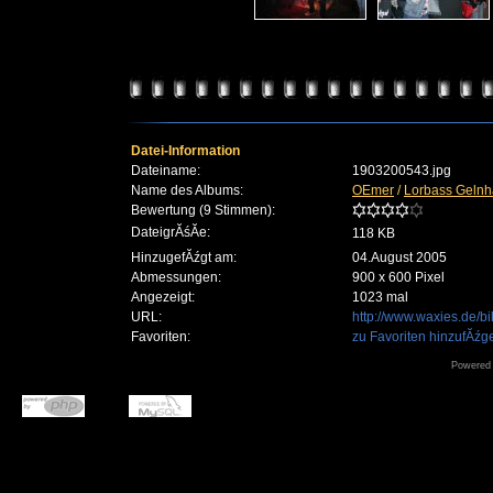
Datei-Information
Dateiname:
1903200543.jpg
Name des Albums:
OEmer
/
Lorbass Gelnh
Bewertung (9 Stimmen):
DateigrĂśĂe:
118 KB
HinzugefĂźgt am:
04.August 2005
Abmessungen:
900 x 600 Pixel
Angezeigt:
1023 mal
URL:
http://www.waxies.de/
Favoriten:
zu Favoriten hinzufĂźg
Powered