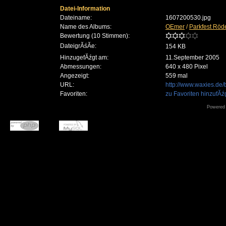
Datei-Information
Dateiname:
1607200530.jpg
Name des Albums:
OEmer
/
Parkfest Röd
Bewertung (10 Stimmen):
DateigrĂśĂe:
154 KB
HinzugefĂźgt am:
11.September 2005
Abmessungen:
640 x 480 Pixel
Angezeigt:
559 mal
URL:
http://www.waxies.de
Favoriten:
zu Favoriten hinzufĂ
Powered