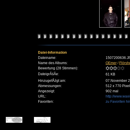
Datei-Information
Dateiname:
1507200636.J
Name des Albums:
OEmer
/
Flörsh
Bewertung (28 Stimmen):
DateigrĂśĂe:
61 KB
HinzugefĂźgt am:
07.November 
Abmessungen:
512 x 770 Pixel
Angezeigt:
902 mal
URL:
http://www.wax
Favoriten:
zu Favoriten h