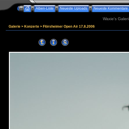
Alben-Liste
Neueste Uploads
Neueste Kommentare
Waxie's Galeri
Galerie
>
Konzerte
>
Flörsheimer Open Air 17.8.2006