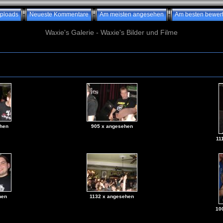
ploads
Neueste Kommentare
Am meisten angesehen
Am besten bewert
Waxie's Galerie - Waxie's Bilder und Filme
hen
905 x angesehen
11
hen
1132 x angesehen
10