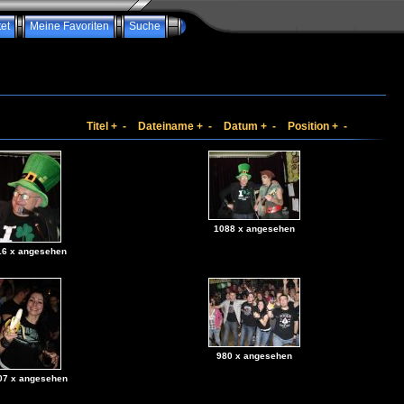
et
Meine Favoriten
Suche
Titel
+
-
Dateiname
+
-
Datum
+
-
Position
+
-
1088 x angesehen
16 x angesehen
980 x angesehen
07 x angesehen