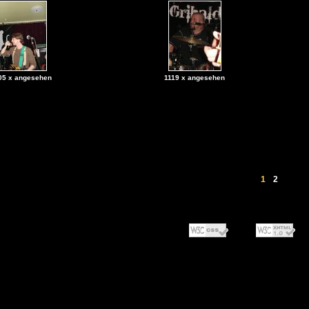
05 x angesehen
1119 x angesehen
1
2