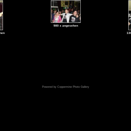
980 x angesehen
hen
13
Powered by
Coppermine Photo Gallery