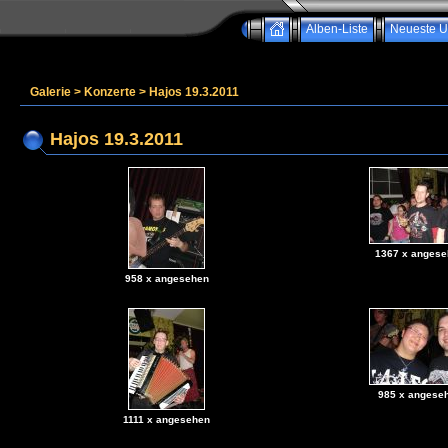
Alben-Liste
Neueste U
Galerie
>
Konzerte
>
Hajos 19.3.2011
Hajos 19.3.2011
1367 x angese
958 x angesehen
985 x angese
1111 x angesehen