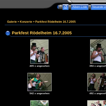
Alben-Liste
Neueste U
Galerie
>
Konzerte
>
Parkfest Rödelheim 16.7.2005
Parkfest Rödelheim 16.7.2005
405 x angesehen
394 x angese
542 x angesehen
492 x angese