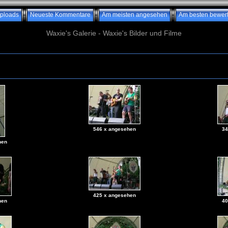
ploads
Neueste Kommentare
Am meisten angesehen
Am besten bewert
Waxie's Galerie - Waxie's Bilder und Filme
546 x angesehen
34
hen
425 x angesehen
hen
40