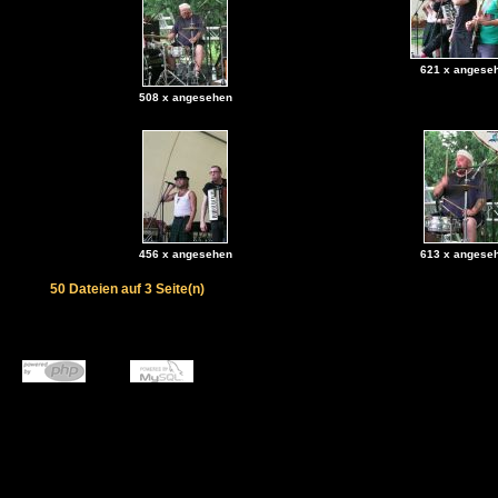
621 x angese
508 x angesehen
456 x angesehen
613 x angese
50 Dateien auf 3 Seite(n)