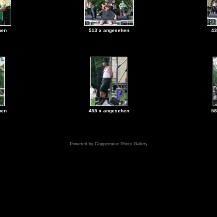
hen
513 x angesehen
43
hen
455 x angesehen
58
Powered by
Coppermine Photo Gallery