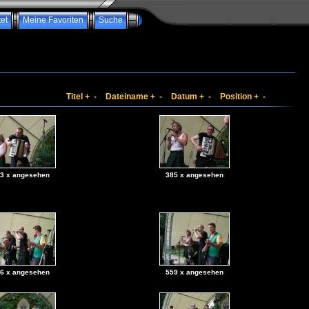
et
Meine Favoriten
Suche
Titel
+
-
Dateiname
+
-
Datum
+
-
Position
+
-
3 x angesehen
385 x angesehen
6 x angesehen
559 x angesehen