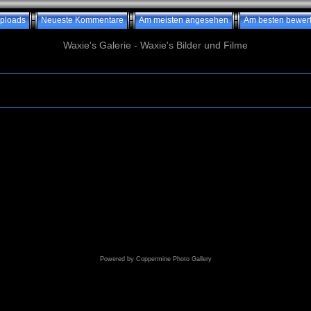
ploads
Neueste Kommentare
Am meisten angesehen
Am besten bewert
Waxie's Galerie - Waxie's Bilder und Filme
Powered by
Coppermine Photo Gallery