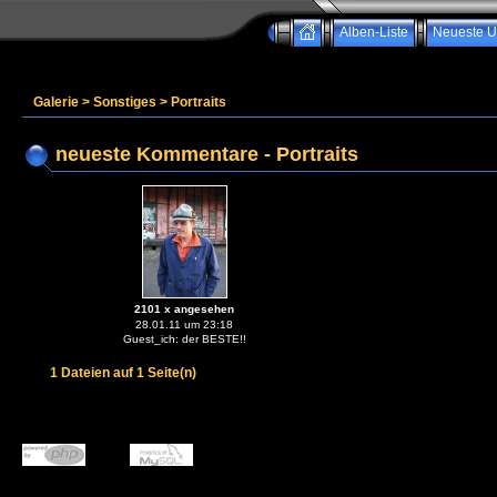
Alben-Liste
Neueste U
Galerie
>
Sonstiges
>
Portraits
neueste Kommentare - Portraits
2101 x angesehen
28.01.11 um 23:18
Guest_ich: der BESTE!!
1 Dateien auf 1 Seite(n)