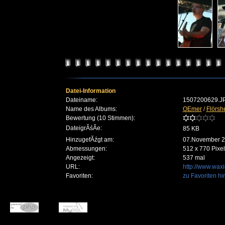
Datei-Information
Dateiname:
1507200629.J
Name des Albums:
OEmer
/
Flörsh
Bewertung (10 Stimmen):
DateigrĂśĂe:
85 KB
HinzugefĂźgt am:
07.November 
Abmessungen:
512 x 770 Pixel
Angezeigt:
537 mal
URL:
http://www.wax
Favoriten:
zu Favoriten h